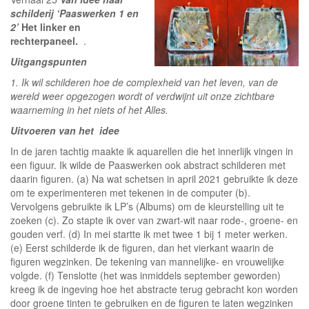
schilderij ‘Paaswerken 1 en
2’
Het linker en
rechterpaneel.
.
Uitgangspunten
1. Ik wil schilderen hoe de complexheid van het leven, van de
wereld weer opgezogen wordt of verdwijnt uit onze zichtbare
waarneming in het niets of het Alles.
Uitvoeren van het idee
In de jaren tachtig maakte ik aquarellen die het innerlijk vingen in
een figuur. Ik wilde de Paaswerken ook abstract schilderen met
daarin figuren. (a) Na wat schetsen in april 2021 gebruikte ik deze
om te experimenteren met tekenen in de computer (b).
Vervolgens gebruikte ik LP’s (Albums) om de kleurstelling uit te
zoeken (c). Zo stapte ik over van zwart-wit naar rode-, groene- en
gouden verf. (d) In mei startte ik met twee 1 bij 1 meter werken.
(e) Eerst schilderde ik de figuren, dan het vierkant waarin de
figuren wegzinken. De tekening van mannelijke- en vrouwelijke
volgde. (f) Tenslotte (het was inmiddels september geworden)
kreeg ik de ingeving hoe het abstracte terug gebracht kon worden
door groene tinten te gebruiken en de figuren te laten wegzinken