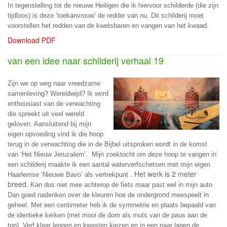
In tegenstelling tot de nieuwe Heiligen die ik hiervoor schilderde (die zijn
tijdloos) is deze ‘toekanvrouw’ de redder van nu. Dit schilderij moet
voorstellen het redden van de kwetsbaren en vangen van het kwaad.
Download PDF
van een idee naar schilderij verhaal 19
Zijn we op weg naar vreedzame
samenleving? Wereldwijd? Ik word
enthousiast van de verwachting
die spreekt uit veel wereld
geloven. Aansluitend bij mijn
eigen opvoeding vind ik die hoop
terug in de verwachting die in de Bijbel uitsproken wordt in de komst
van ‘Het Nieuw Jeruzalem’. Mijn zoektocht om deze hoop te vangen in
een schilderij maakte ik een aantal waterverfschetsen met mijn eigen
. Het werk is 2 meter
Haarlemse ‘Nieuwe Bavo’ als vertrekpunt
breed.
Kan dus niet mee achterop de fiets maar past wel in mijn auto.
Dan goed nadenken over de kleuren hoe de ondergrond meespeelt in
geheel. Met een centimeter heb ik de symmetrie en plaats bepaald van
de identieke kerken (met mooi de dom als muts van de paus aan de
top). Verf klaar leggen en kwasten kiezen en in een paar lagen de