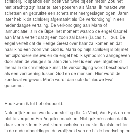
schilderij. Ik spande een doek van twee bij een meter. Zou het
niet prachtig zijn haar te laten poseren als Maria. Ik maakte wat
schetsen en gebruikte een schets met neergeslagen ogen. Jaren
later heb ik dit schilderij afgemaakt als ‘De verkondiging’ in een
hedendaagse vertaling. De verkondiging aan Maria of
'annunciatie' is in de Bijbel het moment waarop de engel Gabriël
aan Maria vertelt dat zij een zoon zal baren (Lucas 1. – 26). De
engel vertelt dat de Heilige Geest over haar zal komen en dat
haar kind een zoon van God is. Maria op mijn schilderij is blij met
het bijzondere nieuws en de engel heb ik symbolisch aangegeven
door allen de vleugels te laten zien. Het is een veel afgebeeld
thema in de christelijke kunst. De verkondiging wordt beschouwd
als een verzoening tussen God en de mensen. Hier wordt de
zondeval vergeven. Maria wordt dan ook de 'nieuwe Eva'
genoemd.
Hoe kwam ik tot het eindbeeld.
Natuurlijk kennen we de voorstelling die Da Vinci, Van Eyck en om
niet te vergeten Fra Angelico maakten. Niet gek misschien dat ik
daar vertrok toen ik wat kleurenschetsen maakte. Ik miste echter
in de oude afbeeldingen de vrolijkheid van de blijde boodschap en