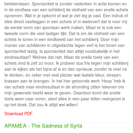
betekenissen. Spontaniteit is zonder nadenken in actie komen en
in de eindfase van een schilderij de vlotheid van een snelle schets
opnemen. Wat in je opkomt of wat je ziet leg je vast. Een indruk of
idee direct vastleggen in een schets of in waterverf dat is voor mij
de eerste vorm van spontaan werk maken. Maar er is ook een
tweede vorm die veel lastiger lijkt. Dat is om de vlotheid van een
schets te tonen in een eindbeeld van het schilderij. Door mijn
manier van schilderen in uitgedachte lagen verf is het tonen van
spontaniteit lastig. Is spontaniteit dan altijd noodzakelijk in het
eindresultaat? Welnee dat niet. Maar de snelle toets van een
schets vind ik zelf zo mooi. Ik probeer dus fris tegen mijn schilderij
aan te kijken als het bijna af is en dan opnieuw, zonder te veel na
te denken, en zeker met veel plezier wat laatste kleur, strepen,
krassen aan te brengen. In het hier getoonde werk ‘Hoop’ heb ik
van schets naar eindresultaat in de afronding zitten tekenen om
mijn gewenste beeld weer te geven. Daardoor komt die snelle
toets weer naar voren, alsof alles in een paar tellen neergezet is
op het doek. Dat zou ik altijd wel willen!
Download PDF
APAMEA - The Sadness of Syria