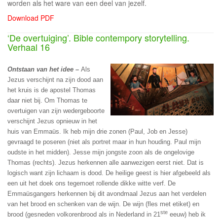
worden als het ware van een deel van jezelf.
Download PDF
‘De overtuiging’. Bible contempory storytelling.
Verhaal 16
Ontstaan van het idee –
Als
Jezus verschijnt na zijn dood aan
het kruis is de apostel Thomas
daar niet bij. Om Thomas te
overtuigen van zijn wedergeboorte
verschijnt Jezus opnieuw in het
huis van Emmaüs. Ik heb mijn drie zonen (Paul, Job en Jesse)
gevraagd te poseren (niet als portret maar in hun houding. Paul mijn
oudste in het midden). Jesse mijn jongste zoon als de ongelovige
Thomas (rechts). Jezus herkennen alle aanwezigen eerst niet. Dat is
logisch want zijn lichaam is dood. De heilige geest is hier afgebeeld als
een uit het doek ons tegemoet rollende dikke witte verf. De
Emmaüsgangers herkennen bij dit avondmaal Jezus aan het verdelen
van het brood en schenken van de wijn. De wijn (fles met etiket) en
ste
brood (gesneden volkorenbrood als in Nederland in 21
eeuw) heb ik