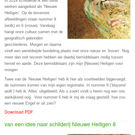
In 2019 schilderde ik een serie
werken
aangeduid als ‘Nieuwe
Heiligen’. Op de bovenste
afbeeldingen staan nummer 9
(wolk) en 6 (vrouw). Vandaag
hangt onze cultuur samen met de
geografisch gebonden
geschiedenis. Morgen en daarna
vindt een wereldwijde bundeling plaats met onze natuur en ‘boven’. Nog
meer dan ooit tevoren hebben we daarbij bemiddelaars nodig tussen
hemel en aarde. Deze bemiddelaars zijn mijn (Nieuwe) Heiligen voor
morgen.
Twee van de ‘Nieuwe Heiligen’ heb ik hier als voorbeelden bijgevoegd,
de nummers komen van mijn eigen registratie. In nummer 9 (‘
blazend
wolk’)
heb ik ‘Alles’ uitgebeeld. Als u zoekt vindt u hierin nog een ons
aankijkend oog.
Voor nummer 6 heb ik mij de vraag gesteld: hoe zou
een nieuwe Engel er uit zien?
Download PDF
van een idee naar schilderij Nieuwe Heiligen 8