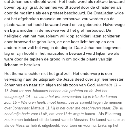
dat Johannes onthoofd werd. Het hoofd werd als relikwie bewaard
boven op zijn graf. Johannes wordt zowel door de christenen als
door de moslims als een profeet beschouwd. De Omajjaden wilde
dat het afgebroken mausoleum herbouwd zou worden op de
plaats waar het hoofd bewaard werd en zo gebeurde. Halverwege
en bijna midden in de moskee werd het graf herbouwd. De
heiligheid van het mausoleum wil ik op schilderij laten schitteren
door bronsverf te gebruiken, de ene keer licht het op en een
andere keer valt het weg in de diepte. Daar Johannes begraven
lag en zijn hoofd in het mausoleum bewaard werd kijken we als
ware door de tapijten de grond in om ook de plaats van zijn
lichaam te bereiken.
Het thema is echter niet het graf zelf. Het onderwerp is een
verwijzing naar de uitspraak die Jezus deed over zijn leermeester
Johannes en naar zijn eigen rol als zoon van God.
Mattheüs 11 –
13 Want tot aan Johannes hebben alle profeten en de Wet het
voorgezegd. 14 – en als u het wilt aanvaarden: hij is Elia die komen
zou. 15 – Wie oren heeft, moet horen.
Jezus spreekt tegen de mensen
over Johannes: Matteüs 11
Hij is het over wie geschreven staat:
Zie, Ik
zend mijn bode voor U uit, om voor U de weg te banen.
Als Elia terug
zou komen betekent dit de komst van de Messias. De komst van Jezus
als de Messias heb ik uitgebeeld, voor toen en voor nu. Links op het