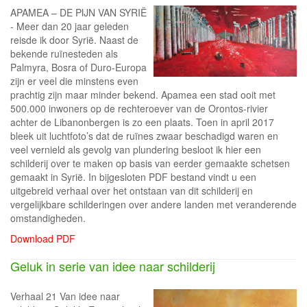
APAMEA – DE PIJN VAN SYRIË
- Meer dan 20 jaar geleden
reisde ik door Syrië. Naast de
bekende ruïnesteden als
Palmyra, Bosra of Duro-Europa
zijn er veel die minstens even
prachtig zijn maar minder bekend. Apamea een stad ooit met
500.000 inwoners op de rechteroever van de Orontos-rivier
achter de Libanonbergen is zo een plaats. Toen in april 2017
bleek uit luchtfoto’s dat de ruïnes zwaar beschadigd waren en
veel vernield als gevolg van plundering besloot ik hier een
schilderij over te maken op basis van eerder gemaakte schetsen
gemaakt in Syrië. In bijgesloten PDF bestand vindt u een
uitgebreid verhaal over het ontstaan van dit schilderij en
vergelijkbare schilderingen over andere landen met veranderende
omstandigheden.
Download PDF
Geluk in serie van idee naar schilderij
Verhaal 21 Van idee naar