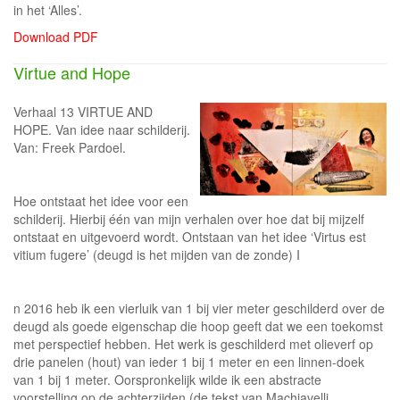
in het ‘Alles’.
Download PDF
Virtue and Hope
Verhaal 13 VIRTUE AND
HOPE. Van idee naar schilderij.
Van: Freek Pardoel.
Hoe ontstaat het idee voor een
schilderij. Hierbij één van mijn verhalen over hoe dat bij mijzelf
ontstaat en uitgevoerd wordt. Ontstaan van het idee ‘Virtus est
vitium fugere’ (deugd is het mijden van de zonde) I
n 2016 heb ik een vierluik van 1 bij vier meter geschilderd over de
deugd als goede eigenschap die hoop geeft dat we een toekomst
met perspectief hebben. Het werk is geschilderd met olieverf op
drie panelen (hout) van ieder 1 bij 1 meter en een linnen-doek
van 1 bij 1 meter. Oorspronkelijk wilde ik een abstracte
voorstelling op de achterzijden (de tekst van Machiavelli