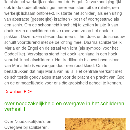
ik miste het werkelijk contact met de Engel. De verkondiging lijkt
ook in de oude afbeeldingen meer een stem uit de ruimte, een
werkelijk lichaam ontbreekt. Ik startte het schilderij als een uiting
van abstracte (geestelijke) krachten - positief voortgestuwd als
een schip. Om de schoonheid kracht bij te zetten knipte ik van
doek rozen en schilderde deze rood voor ze op het doek te
plakken. Deze rozen steken daarmee uit het doek en de schaduw
schuift voortdurend met de belichting mee. Daarna schilderde ik
Maria en de Engel en de straal van licht (als symbool voor het
Goddelijke). Vervolgens stond het doek jarenlang in een hoek
voordat ik het afschilderde. Het traditionele blauwe bovenkleed
van Maria heb ik vervangen door een rood kleed. Om te
benadrukken dat mijn Maria van nu is. Het centrale vierkant met
de schitterde goudvlakjes staat voor de pracht en pracht van God
en de onmogelijkheid voor ons die grootsheid geheel te kennen.
Download PDF
over noodzakelijkheid en overgave in het schilderen.
verhaal 1
Over Noodzakelijkheid en
Overgave bij schilderen.