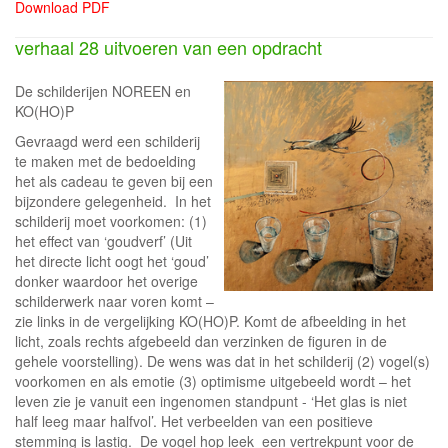
Download PDF
verhaal 28 uitvoeren van een opdracht
De schilderijen NOREEN en
KO(HO)P
Gevraagd werd een schilderij
te maken met de bedoelding
het als cadeau te geven bij een
bijzondere gelegenheid. In het
schilderij moet voorkomen: (1)
het effect van ‘goudverf’ (Uit
het directe licht oogt het ‘goud’
donker waardoor het overige
schilderwerk naar voren komt –
zie links in de vergelijking KO(HO)P. Komt de afbeelding in het
licht, zoals rechts afgebeeld dan verzinken de figuren in de
gehele voorstelling). De wens was dat in het schilderij (2) vogel(s)
voorkomen en als emotie (3) optimisme uitgebeeld wordt – het
leven zie je vanuit een ingenomen standpunt - ‘Het glas is niet
half leeg maar halfvol’. Het verbeelden van een positieve
stemming is lastig. De vogel hop leek een vertrekpunt voor de