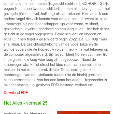
combinatie met een menselijk gezicht (schilderij KO(HO)P). Gelijk
begon ik aan een tweede schilderij en nam niet de vogel maar het
gezegde (Glas halfvol, halfleeg) als vertrekpunt. Hier vond ik een
andere vogel die zich leende voor de opdracht. Ik kwam uit bij de
kraanvogel als een boodschapper zijn voor vrede, wijsheid,
gezondheid, loyalieit, goedheid en een lang leven. Hier heb ik het
gezicht in de vogel opgegeven. Beide schilderijen Noreen en
KO(HO)P heb tegelijk geschilderd begin 2022. De KO(HO)P was
snel klaar. De gezichtsuitdrukking van de vogel lukte en de
wondervogels die de hopvrouw volgen, heb ik na wat tekenen op
de computer afgeschilderd. Bij het schilderij Noreen zat meer tijd
in de glazen die laag voor laag zijn opgebouwd. Naast de
kraanvogel wist ik niet direct het idee (opdracht) compleet te
maken. In het werk ontbrak diepte. De oplossing bleek het
aanbrengen van een vierkante tunnel (zie de hierbij geplaats
computerschetsen). Van het een komt het ander. Uitgebreider is
mijn toelichting in bijgesloten PDDf bestand 'verhaal 28' .
Download PDF
Het Alles - verhaal 25
Verhaal 25
Van idee naar