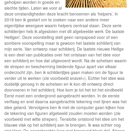
geholpen worden in goede en
slechte tijden. Laten we voor al
deze omstandigheden deze kracht benoemen als ‘helpers’. In
2018 ben ik gestart om te zoeken naar een andere meer
eigentijdse weergave waarin helpers centraal staan. Deze serie
schilderijen heb ik afgesloten met dit afgebeelde werk ‘De laatste
Heiligen’. Deze voorstelling stelt geen rampspoed voor of een
sombere voorspelling maar is gewoon het laatste schilderij van
mijn serie. Van ontwerp naar schilderij. De laatste nieuwe Heilige
is een deel van publicaties over het ontstaan van het idee voor
een schilderij en hoe dat uitgevoerd wordt. Na de schetsen waarin
de strepen en bescherming biedende figuur apart van elkaar
onderzocht zijn, ben ik schilderijtjes gaan maken om de figuur te
verder uit te werken (zie voorbeeld snavel+). Echter het idee was
duidelijk genoeg in de schetsen en ik kon dit ontwerp direct
doorvoeren in het schilderij. Hoe kom je tot het tot het eindbeeld
Eerst moet een ondergrond aangebracht worden. In de eerste
verflaag en snel daarna aangebrachte tekening met lijnen was het
idee geland. Vervolgens ben ik met de computer gaan kijken hoe
de tekening van figuren afgebeeld zouden moeten worden (zie
voorbeeld met witte strepen). Tenslotte ontstond het idee om het
blauwe vlak op het schilderij aan te brengen. Ik was echter nog
niet klaar. De aangebrachte laag met bronsverf bleek dof. Alsnog