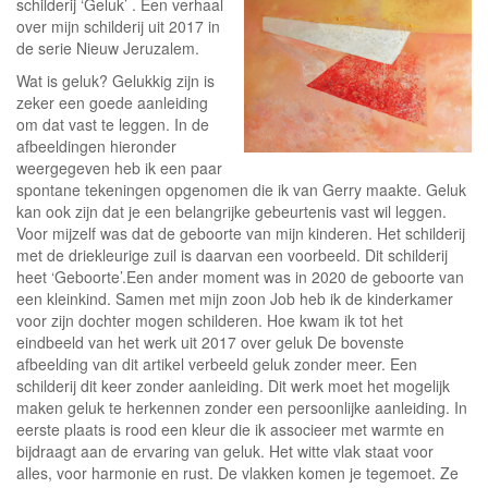
schilderij ‘Geluk’ . Een verhaal
over mijn schilderij uit 2017 in
de serie Nieuw Jeruzalem.
Wat is geluk? Gelukkig zijn is
zeker een goede aanleiding
om dat vast te leggen. In de
afbeeldingen hieronder
weergegeven heb ik een paar
spontane tekeningen opgenomen die ik van Gerry maakte. Geluk
kan ook zijn dat je een belangrijke gebeurtenis vast wil leggen.
Voor mijzelf was dat de geboorte van mijn kinderen. Het schilderij
met de driekleurige zuil is daarvan een voorbeeld. Dit schilderij
heet ‘Geboorte’.Een ander moment was in 2020 de geboorte van
een kleinkind. Samen met mijn zoon Job heb ik de kinderkamer
voor zijn dochter mogen schilderen. Hoe kwam ik tot het
eindbeeld van het werk uit 2017 over geluk De bovenste
afbeelding van dit artikel verbeeld geluk zonder meer. Een
schilderij dit keer zonder aanleiding. Dit werk moet het mogelijk
maken geluk te herkennen zonder een persoonlijke aanleiding. In
eerste plaats is rood een kleur die ik associeer met warmte en
bijdraagt aan de ervaring van geluk. Het witte vlak staat voor
alles, voor harmonie en rust. De vlakken komen je tegemoet. Ze