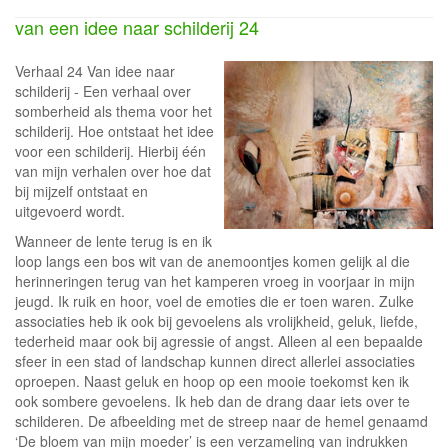
van een idee naar schilderij 24
Verhaal 24 Van idee naar
schilderij - Een verhaal over
somberheid als thema voor het
schilderij. Hoe ontstaat het idee
voor een schilderij. Hierbij één
van mijn verhalen over hoe dat
bij mijzelf ontstaat en
uitgevoerd wordt.
Wanneer de lente terug is en ik
loop langs een bos wit van de anemoontjes komen gelijk al die
herinneringen terug van het kamperen vroeg in voorjaar in mijn
jeugd. Ik ruik en hoor, voel de emoties die er toen waren. Zulke
associaties heb ik ook bij gevoelens als vrolijkheid, geluk, liefde,
tederheid maar ook bij agressie of angst. Alleen al een bepaalde
sfeer in een stad of landschap kunnen direct allerlei associaties
oproepen. Naast geluk en hoop op een mooie toekomst ken ik
ook sombere gevoelens. Ik heb dan de drang daar iets over te
schilderen. De afbeelding met de streep naar de hemel genaamd
‘De bloem van mijn moeder’ is een verzameling van indrukken