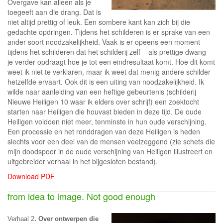
Overgave kan alleen als je
toegeeft aan die drang. Dat is
niet altijd prettig of leuk. Een sombere kant kan zich bij die
gedachte opdringen. Tijdens het schilderen is er sprake van een
ander soort noodzakelijkheid. Vaak is er opeens een moment
tijdens het schilderen dat het schilderij zelf – als prettige dwang –
je verder opdraagt hoe je tot een eindresultaat komt. Hoe dit komt
weet ik niet te verklaren, maar ik weet dat menig andere schilder
hetzelfde ervaart. Ook dit is een uiting van noodzakelijkheid. Ik
wilde naar aanleiding van een heftige gebeurtenis (schilderij
Nieuwe Heiligen 10 waar ik elders over schrijf) een zoektocht
starten naar Heiligen die houvast bieden in deze tijd. De oude
Heiligen voldoen niet meer, tenminste in hun oude verschijning.
Een processie en het ronddragen van deze Heiligen is heden
slechts voor een deel van de mensen veelzeggend (zie schets die
mijn doodspoor in de oude verschijning van Heiligen illustreert en
uitgebreider verhaal in het bijgesloten bestand).
Download PDF
from idea to image. Not good enough
Verhaal 2
. Over ontwerpen die