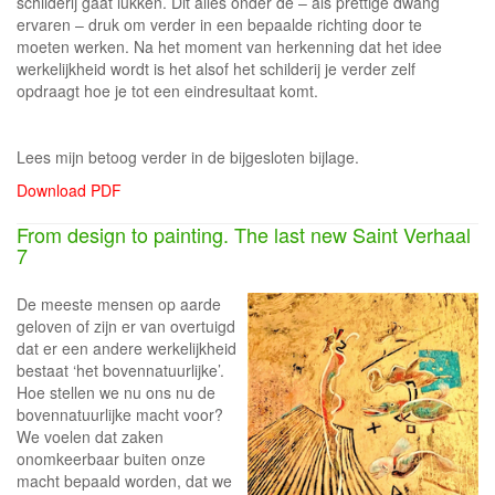
schilderij gaat lukken. Dit alles onder de – als prettige dwang
ervaren – druk om verder in een bepaalde richting door te
moeten werken. Na het moment van herkenning dat het idee
werkelijkheid wordt is het alsof het schilderij je verder zelf
opdraagt hoe je tot een eindresultaat komt.
Lees mijn betoog verder in de bijgesloten bijlage.
Download PDF
From design to painting. The last new Saint Verhaal
7
De meeste mensen op aarde
geloven of zijn er van overtuigd
dat er een andere werkelijkheid
bestaat ‘het bovennatuurlijke’.
Hoe stellen we nu ons nu de
bovennatuurlijke macht voor?
We voelen dat zaken
onomkeerbaar buiten onze
macht bepaald worden, dat we