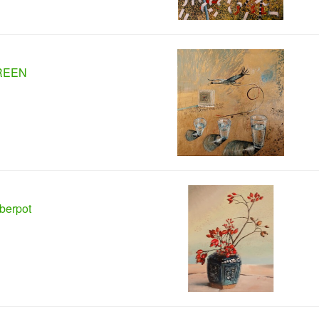
REEN
berpot