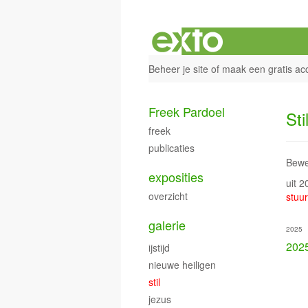
Beheer je site
of
maak een gratis ac
Freek Pardoel
Sti
freek
publicaties
Beweg
exposities
uit 
overzicht
stuur
galerie
2025
202
ijstijd
nieuwe heiligen
stil
jezus