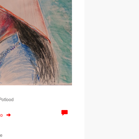
 Potlood
to
ne