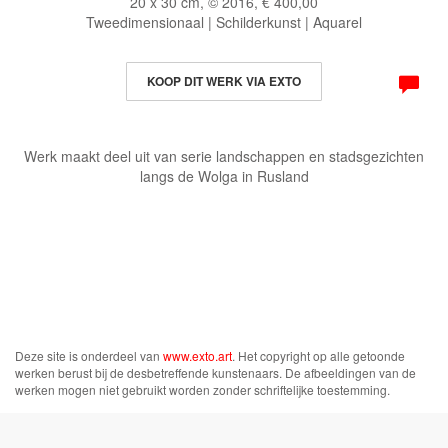
20 x 30 cm, © 2016, € 400,00
Tweedimensionaal | Schilderkunst | Aquarel
KOOP DIT WERK VIA EXTO
Werk maakt deel uit van serie landschappen en stadsgezichten
langs de Wolga in Rusland
Deze site is onderdeel van
www.exto.art
. Het copyright op alle getoonde
werken berust bij de desbetreffende kunstenaars. De afbeeldingen van de
werken mogen niet gebruikt worden zonder schriftelijke toestemming.